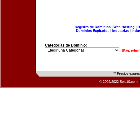
Registro de Dominios
|
Web Hosting
|
D
Dominios Expirados
|
Industrias
|
Indu
Categorías de Dominio:
[Pág. princi
** Precios expre
© 2002/2022 Solo10.com