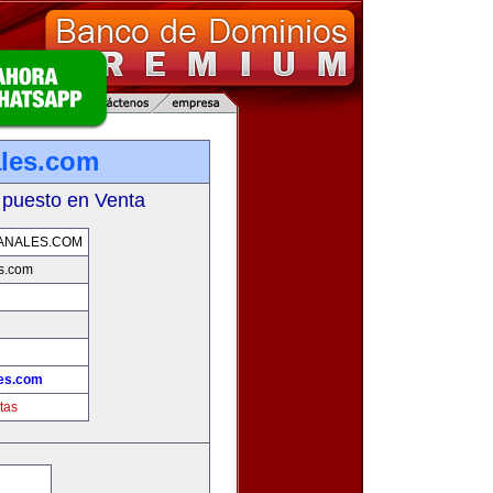
ales.com
 puesto en Venta
ANALES.COM
s.com
les.com
tas