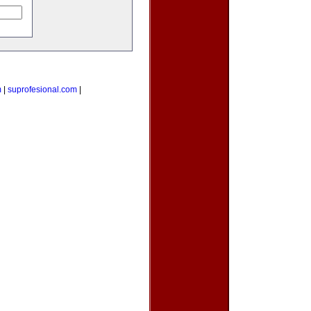
m
|
suprofesional.com
|